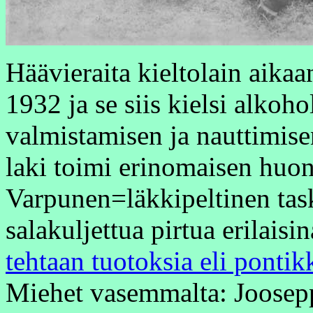
Häävieraita kieltolain aikaa
1932 ja se siis kielsi alkoh
valmistamisen ja nauttimise
laki toimi erinomaisen huon
Varpunen=läkkipeltinen task
salakuljettua pirtua erilais
tehtaan tuotoksia eli pontik
Miehet vasemmalta: Joosepp