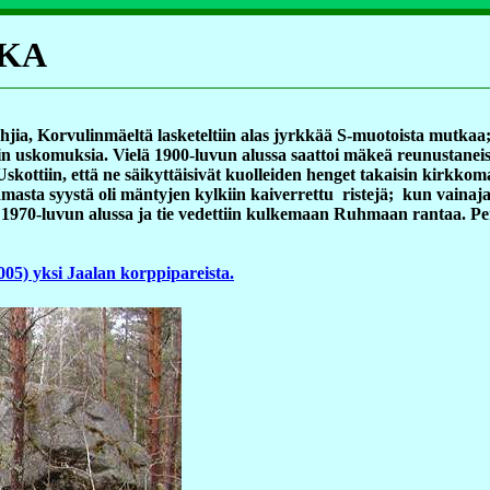
KA
jia, Korvulinmäeltä lasketeltiin alas jyrkkää S-muotoista mutkaa;
viakin uskomuksia. Vielä 1900-luvun alussa saattoi mäkeä reunustan
 Uskottiin, että ne säikyttäisivät kuolleiden henget takaisin kirkk
amasta syystä oli mäntyjen kylkiin kaiverrettu ristejä; kun vainaj
1970-luvun alussa ja tie vedettiin kulkemaan Ruhmaan rantaa. Peri
05) yksi Jaalan korppipareista.