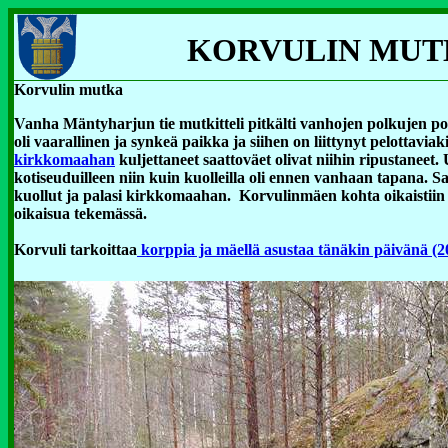
KORVULIN MUT
Korvulin mutka
Vanha Mäntyharjun tie mutkitteli pitkälti vanhojen polkujen poh
oli vaarallinen ja synkeä paikka ja siihen on liittynyt pelotta
kirkkomaahan
kuljettaneet saattoväet olivat niihin ripustaneet.
kotiseuduilleen niin kuin kuolleilla oli ennen vanhaan tapana. S
kuollut ja palasi kirkkomaahan. Korvulinmäen kohta oikaistiin 
oikaisua tekemässä.
Korvuli tarkoittaa
korppia ja mäellä asustaa tänäkin päivänä (20