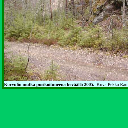
Korvulin mutka pusikoituneena keväällä 2005.
Kuva Pekka Rau