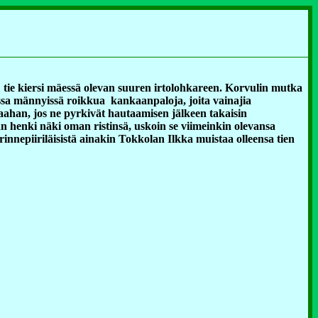
 tie kiersi mäessä olevan suuren irtolohkareen. Korvulin mutka
eissa männyissä roikkua kankaanpaloja, joita vainajia
omaahan, jos ne pyrkivät hautaamisen jälkeen takaisin
an henki näki oman ristinsä, uskoin se viimeinkin olevansa
nnepiiriläisistä ainakin Tokkolan Ilkka muistaa olleensa tien