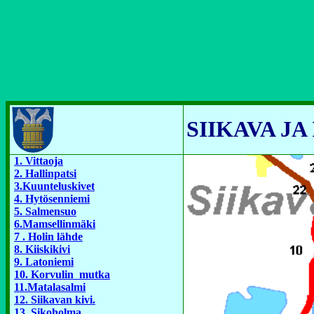
SIIKAVA J
1. Vittaoja
2. Hallinpatsi
3.Kuunteluskivet
4. Hytösenniemi
5. Salmensuo
6.Mamsellinmäki
7 . Holin lähde
8. Kiiskikivi
9. Latoniemi
10. Korvulin mutka
11.Matalasalmi
12. Siikavan kivi.
13. Sikoholma.