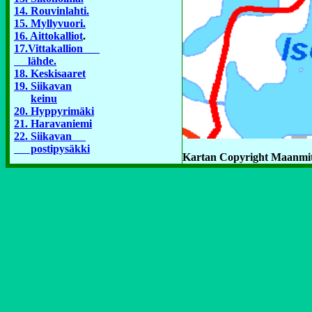
14. Rouvinlahti.
15. Myllyvuori.
16. Aittokalliot
.
17.Vittakallion
lähde.
18. Keskisaaret
19. Siikavan
keinu
20. Hyppyrimäki
21. Haravaniemi
22. Siikavan
postipysäkki
Kartan Copyright Maanmit